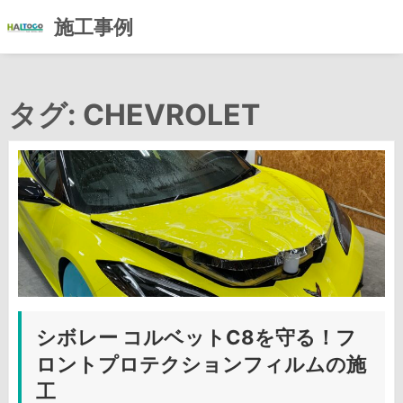
施工事例
コ
ン
タグ:
CHEVROLET
テ
ン
ツ
へ
ス
キ
ッ
プ
シボレー コルベットC8を守る！フ
ロントプロテクションフィルムの施
工