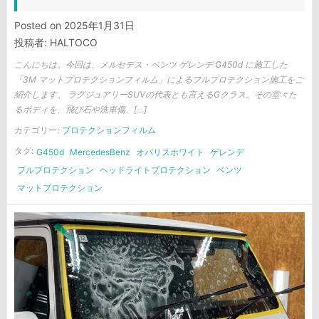
Posted on
2025年1月31日
投稿者:
HALTOCO
こんにちは。今回は、メルセデス・ベンツ ゲレンデ G450d に施工した
「3M マットプロテクションフィルム」によるフルプロテクション施工をご
紹介します。 ラグジュアリーSUVの代表とも言えるGクラス。その堂々た
るボディを、飛び石や洗車傷、[…]
カテゴリー:
プロテクションフィルム
タグ:
G450d
MercedesBenz
オパリスホワイト
ゲレンデ
フルプロテクション
ヘッドライトプロテクション
ベンツ
マットプロテクション