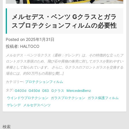
メルセデス・ベンツ Gクラスとガラ
スプロテクションフィルムの必要性
Posted on
2025年1月31日
投稿者:
HALTOCO
メルセデス・ベンツ Gクラス（通称：ゲレンデ）は、その特徴的な立ったフ
ロントガラス形状のため、飛び石や異物の衝突に対してガラスが割れやすい
車種として知られています。 さらに、Gクラスのフロントガラスを交換する
場合には、約50万円もの高額な費[…]
カテゴリー:
プロテクションフィルム
タグ:
G400d
G450d
G63
Gクラス
MercedesBenz
ウインドウプロテクション
ガラスプロテクション
ガラス保護フィルム
ゲレンデ
メルセデスベンツ
検索