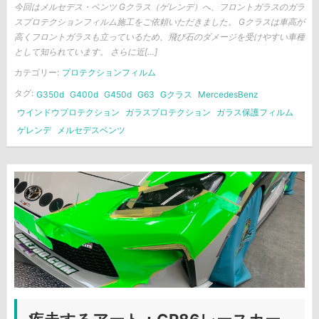
今回はメルセデス・ベンツ Gクラス（ゲレンデ）へ、フロントガラスのガラ
スプロテクションフィルム施工をご依頼いただきました。 Gクラスは車高が
高くフロントガラスも立っているため、飛び石のダメージを受けやすい車種
として知られています。 さらに近[…]
カテゴリー:
プロテクションフィルム
タグ:
G350d
G400d
G450d
G63
Gクラス
MercedesBenz
ウインドウプロテクション
ガラスプロテクション
ガラス保護フィルム
ゲレンデ
メルセデスベンツ