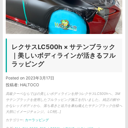
レクサスLC500h × サテンブラック
｜美しいボディラインが活きるフル
ラッピング
Posted on
2023年3月17日
投稿者:
HALTOCO
高級クーペならではの美しいボディラインを持つレクサスLC500hへ、3M
サテンブラックを使用したフルラッピング施工を行いました。 純正の鮮や
かなレッドボディから、落ち着きと迫力を兼ね備えたサテンブラック仕様へ
大胆にイメージチェンジ。 LC特[…]
カテゴリー:
カーラッピング