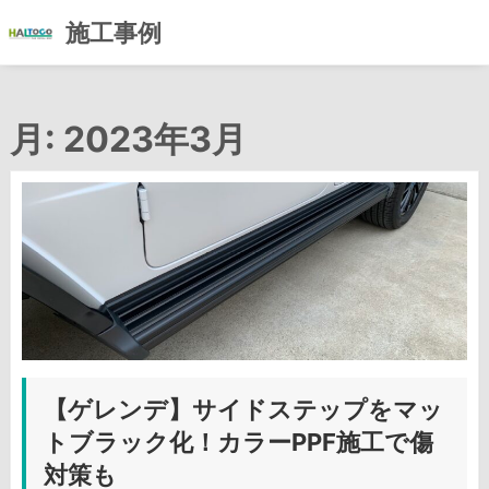
施工事例
コ
ン
月:
2023年3月
テ
ン
ツ
へ
ス
キ
ッ
プ
【ゲレンデ】サイドステップをマッ
トブラック化！カラーPPF施工で傷
対策も