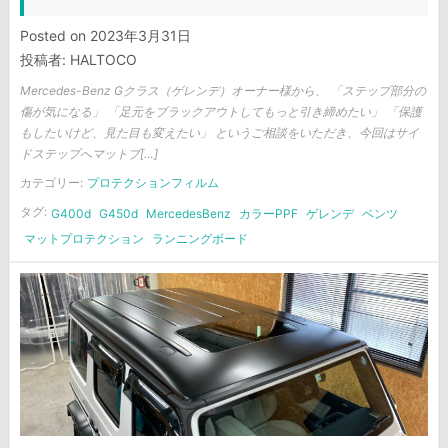
Posted on
2023年3月31日
投稿者:
HALTOCO
Mercedes-Benz Gクラス（ゲレンデ）オーナー様から、 「ステップ部分の
傷が気になる」 「足元をブラックアウトしてもっと引き締めたい」 「保護
もしたいけど、見た目も変えたい」 というご相談をいただき、今回はサイ
ドステップへマットブ[…]
カテゴリー:
プロテクションフィルム
タグ:
G400d
G450d
MercedesBenz
カラーPPF
ゲレンデ
ベンツ
マットプロテクション
ランニングボード