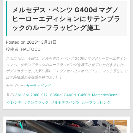
メルセデス・ベンツ G400d マグノ
ヒーローエディションにサテンブラ
ックのルーフラッピング施工
Posted on
2023年3月31日
投稿者:
HALTOCO
こんにちは。今回は、メルセデス・ベンツ G400d マグノヒーローエディシ
ョンへ、サテンブラックのルーフラッピングを施工させていただきました。
ボディカラーは、人気の高い「マグノオパリスホワイト」。マット系ならで
はの高級感と存在感を持つカラ[…]
カテゴリー:
カーラッピング
タグ:
3M
3M-2080-S12
G350d
G400d
G450d
MercedesBenz
ゲレンデ
サテンブラック
メルセデスベンツ
ルーフラッピング