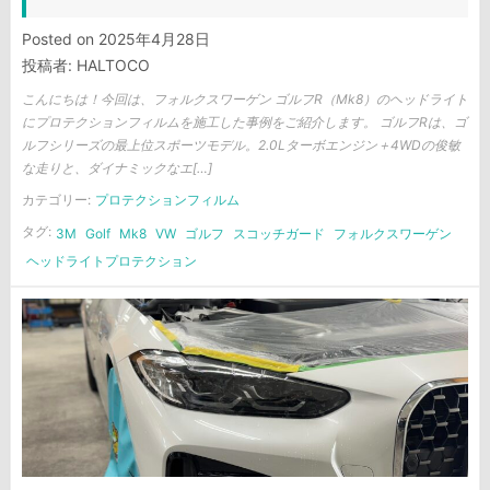
Posted on
2025年4月28日
投稿者:
HALTOCO
こんにちは！今回は、フォルクスワーゲン ゴルフR（Mk8）のヘッドライト
にプロテクションフィルムを施工した事例をご紹介します。 ゴルフRは、ゴ
ルフシリーズの最上位スポーツモデル。2.0Lターボエンジン＋4WDの俊敏
な走りと、ダイナミックなエ[…]
カテゴリー:
プロテクションフィルム
タグ:
3M
Golf
Mk8
VW
ゴルフ
スコッチガード
フォルクスワーゲン
ヘッドライトプロテクション