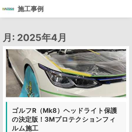
施工事例
コ
ン
月:
2025年4月
テ
ン
ツ
へ
ス
キ
ッ
プ
ゴルフR（Mk8）ヘッドライト保護
の決定版！3Mプロテクションフィ
ルム施工