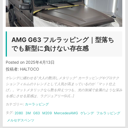
AMG G63 フルラッピング｜型落ち
でも新型に負けない存在感
Posted on
2025年4月13日
投稿者:
HALTOCO
ゲレンデに纏わせる“大人の艶消しメタリック” カーラッピングやプロテク
ションフィルムのトレンドとして人気が高まっているのが「マット仕上
げ」。マットメタリックなら艶を抑えつつも、光の加減で金属のような深み
を感じさせる質感は、ラグジュアリーSU[…]
カテゴリー:
カーラッピング
タグ:
2080
3M
G63
M209
MercedesAMG
ゲレンデ
フルラッピング
メルセデスベンツ