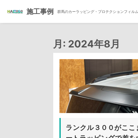
施工事例
群馬のカーラッピング・プロテクションフィル
コ
ン
月:
2024年8月
テ
ン
ツ
へ
ス
キ
ッ
プ
ランクル３００がここ