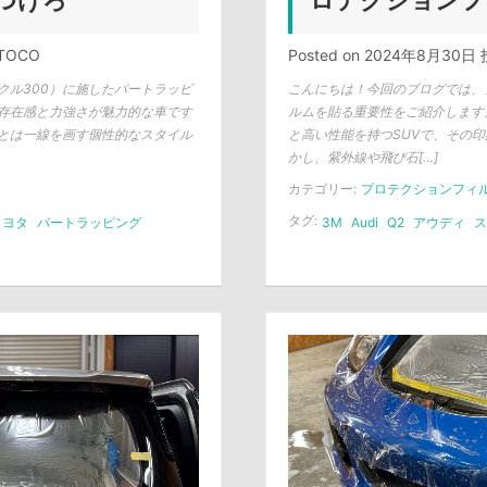
つけろ
ロテクションフ
TOCO
Posted on
2024年8月30日
クル300）に施したパートラッピ
こんにちは！今回のブログでは、
存在感と力強さが魅力的な車です
ルムを貼る重要性をご紹介します
とは一線を画す個性的なスタイル
と高い性能を持つSUVで、その
かし、紫外線や飛び石[…]
カテゴリー:
プロテクションフィ
タグ:
トヨタ
パートラッピング
3M
Audi
Q2
アウディ
ス