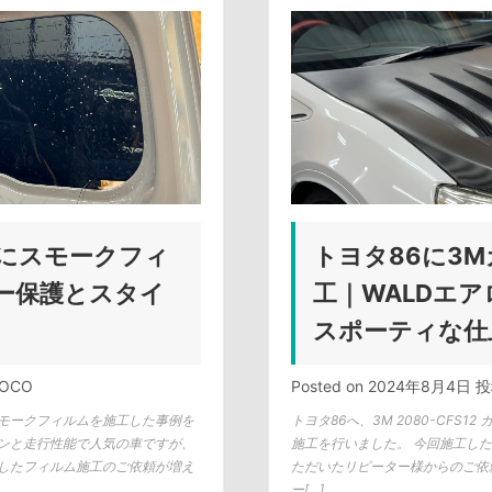
にスモークフィ
トヨタ86に3
ー保護とスタイ
工｜WALDエ
スポーティな仕
TOCO
Posted on
2024年8月4日
投
モークフィルムを施工した事例を
トヨタ86へ、3M 2080-CFS
ンと走行性能で人気の車ですが、
施工を行いました。 今回施工し
したフィルム施工のご依頼が増え
ただいたリピーター様からのご依
ー[…]