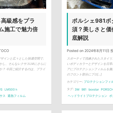
る高級感をプラ
ポルシェ981ボ
ム施工で魅力倍
須？美しさと価
底解説
TOCO
Posted on
2024年8月11日
投
デザインと広々とした快適空間で、
スポーティで洗練されたスタイリ
かし、そんなレクサスLMにさらに
いボディカラーとデザインを日常
か？ 今回ご紹介するのは、プライ
アにプロテクションフィルムを施
のフロント部分にプロ[…]
カテゴリー:
プロテクションフィ
タグ:
US
LM500ｈ
3M
981
boxstar
PORSC
サス
遮熱フィルム
ヘッドライトプロテクション
ボ