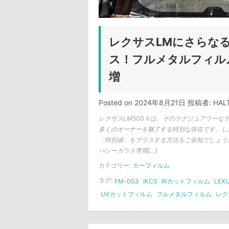
レクサスLMにさらな
ス！フルメタルフィル
増
Posted on
2024年8月21日
投稿者:
HAL
レクサスLM500ｈは、そのラグジュアリーな
多くのオーナーを魅了する特別な存在です。し
「特別感」をプラスする方法をご存知でしょう
バシーガラス専用[…]
カテゴリー:
カーフィルム
タグ:
FM-003
IKCS
IRカットフィルム
LEX
UVカットフィルム
フルメタルフィルム
レク