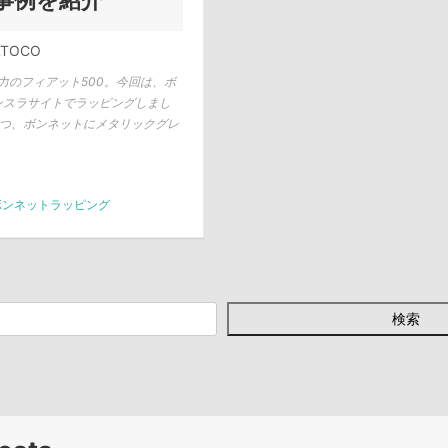
事例を紹介
LTOCO
力のフィアット500。今回は、ボ
3 アンスラサイトでラッピングしまし
つつ、ボンネットにメタリックグレ
ボンネットラッピング
検索