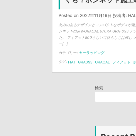
くら？ボンネット施工
Posted on
2022年11月19日
投稿者:
HA
丸みのあるデザインとコンパクトなボディが魅
ンネットのみをORACAL 970RA GRA-09
た。 フィアット500らしい可愛らしさは残し
ー[…]
カテゴリー:
カーラッピング
タグ:
FIAT
GRA093
ORACAL
フィアット
検索