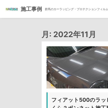
施工事例
群馬のカーラッピング・プロテクションフィル
コ
ン
月:
2022年11月
テ
ン
ツ
へ
ス
キ
ッ
プ
フィアット500のラ