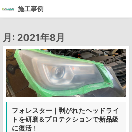
施工事例
コ
ン
月:
2021年8月
テ
ン
ツ
へ
ス
キ
ッ
プ
フォレスター｜剥がれたヘッドライ
トを研磨＆プロテクションで新品級
に復活！