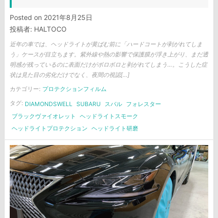
Posted on
2021年8月25日
投稿者:
HALTOCO
近年の車では、ヘッドライトが黄ばむ前に「ハードコートが剥がれてしま
う」ケースが目立ちます。紫外線や熱の影響で保護膜が浮き上がり、まだ透
明感が残っているのに表面だけがボロボロと剥がれてしまう…。こうした症
状は見た目の劣化だけでなく、夜間の視認[…]
カテゴリー:
プロテクションフィルム
タグ:
DIAMONDSWELL
SUBARU
スバル
フォレスター
ブラックヴァイオレット
ヘッドライトスモーク
ヘッドライトプロテクション
ヘッドライト研磨