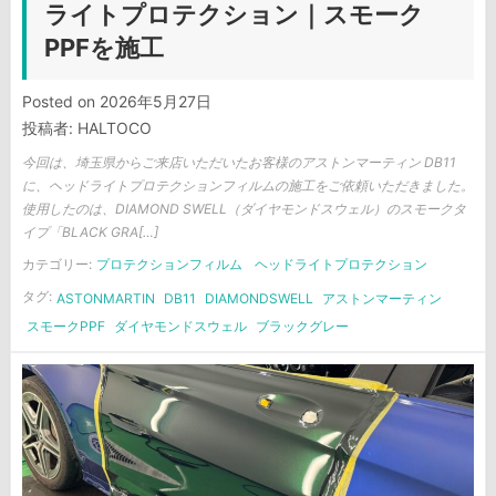
ライトプロテクション｜スモーク
PPFを施工
Posted on
2026年5月27日
投稿者:
HALTOCO
今回は、埼玉県からご来店いただいたお客様のアストンマーティン DB11
に、ヘッドライトプロテクションフィルムの施工をご依頼いただきました。
使用したのは、DIAMOND SWELL（ダイヤモンドスウェル）のスモークタ
イプ「BLACK GRA[…]
カテゴリー:
プロテクションフィルム
ヘッドライトプロテクション
タグ:
ASTONMARTIN
DB11
DIAMONDSWELL
アストンマーティン
スモークPPF
ダイヤモンドスウェル
ブラックグレー