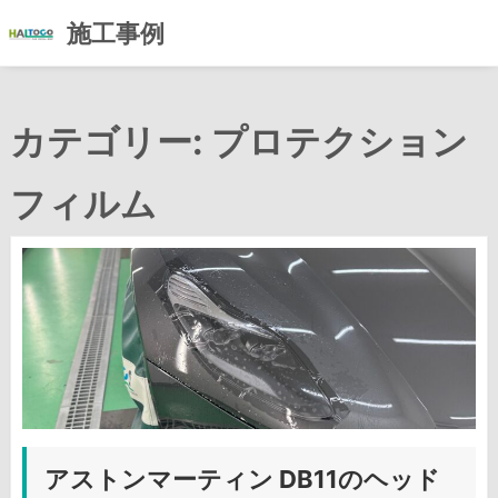
施工事例
コ
ン
カテゴリー:
プロテクション
テ
ン
ツ
フィルム
へ
ス
キ
ッ
プ
アストンマーティン DB11のヘッド