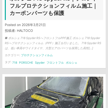
フルプロテクションフィルム施工｜
カーボンパーツも保護
Posted on
2026年3月21日
投稿者:
HALTOCO
■ ポルシェ 718 Spyder RSへフロントフルPPF施工 ポルシェ 718 Spyder
RSへプロテクションフィルム（PPF）施工を行いました。 718 Spyder RS
は、低い車高やワイドタイヤ、大型エアロパーツを採用した高性[…]
カテゴリー:
プロテクションフィルム
タグ:
718
PORSCHE
Spyder
フロントフル
ポルシェ