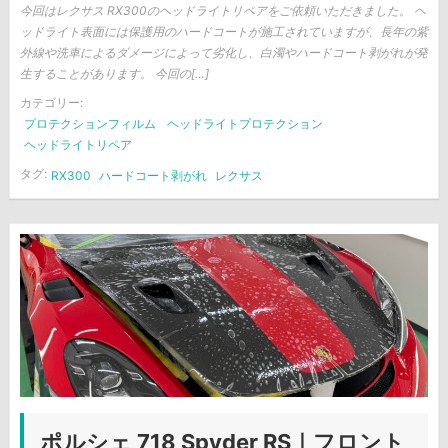
今回はレクサス RX300のヘッドライトリペアをご依頼いただきました。 ヘ
ッドライト表面には保護用のハードコートが施工されていますが、長年の紫
外線や洗車によるダメージによって劣化し、白濁やハードコート剥がれが発
生することがあります。 今回の[…]
カテゴリー:
プロテクションフィルム
ヘッドライトプロテクション
ヘッドライトリペア
タグ:
RX300
ハードコート剥がれ
レクサス
ポルシェ 718 Spyder RS｜フロント