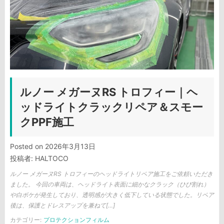
ルノー メガーヌRS トロフィー｜ヘ
ッドライトクラックリペア＆スモー
クPPF施工
Posted on
2026年3月13日
投稿者:
HALTOCO
ルノー メガーヌRS トロフィーのヘッドライトリペア施工をご依頼いただき
ました。 今回の車両は、ヘッドライト表面に細かなクラック（ひび割れ）
や白ボケが発生しており、透明感が大きく低下している状態でした。リペア
後は、保護とドレスアップを兼ねて[…]
カテゴリー:
プロテクションフィルム