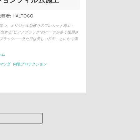
クションフィルム施工
稿者:
HALTOCO
保つ、オリジナル型取りのプレカット施工－
演出する“ピアノブラック”のパーツが多く採用さ
ブラック——見た目は美しい反面、とにかく傷
ルム
マツダ
内装プロテクション