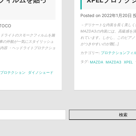
フィルムを貼っ
XPELプロテ
Posted on
2022年1月20日
投
－デリケートな内装を長く美しく
TOCO
MAZDA3の内装には、高級感を
ッドライトのスモークフィルムを施
れています。しかし、このピアノ
車の外観が一気にスタイリッシュ
がつきやすいのが難[…]
内容 ・ヘッドライトプロテクショ
カテゴリー:
プロテクションフィ
タグ:
MAZDA
MAZDA3
XPEL
プロテクション
ダイノシェード
検索