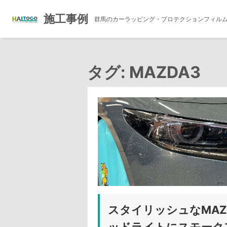
施工事例
群馬のカーラッピング・プロテクションフィル
コ
ン
タグ:
MAZDA3
テ
ン
ツ
へ
ス
キ
ッ
プ
スタイリッシュなMAZ