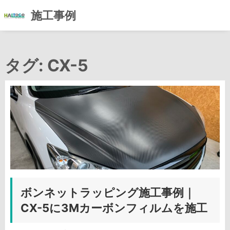
施工事例
コ
ン
タグ:
CX-5
テ
ン
ツ
へ
ス
キ
ッ
プ
ボンネットラッピング施工事例｜
CX-5に3Mカーボンフィルムを施工