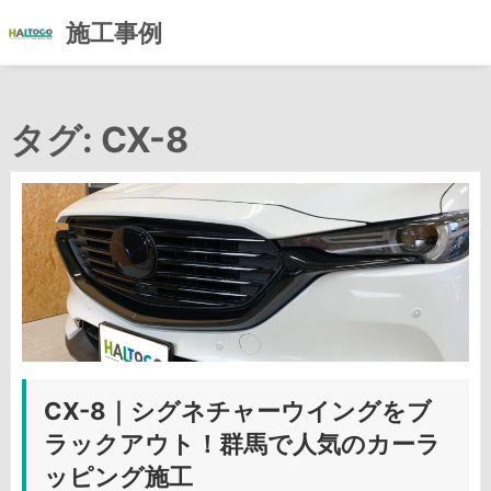
施工事例
コ
ン
タグ:
CX-8
テ
ン
ツ
へ
ス
キ
ッ
プ
CX-8｜シグネチャーウイングをブ
ラックアウト！群馬で人気のカーラ
ッピング施工