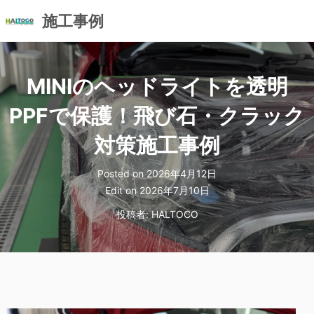
施工事例
コ
ン
MINIのヘッドライトを透明
テ
ン
PPFで保護！飛び石・クラック
ツ
へ
対策施工事例
ス
キ
Posted on
2026年4月12日
ッ
Edit on
2026年7月10日
プ
投稿者:
HALTOCO