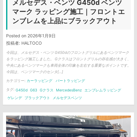
メルセデス・ベンツ G450d ベンツ
マーク ラッピング施工｜フロントエ
ンブレムを上品にブラックアウト
Posted on
2026年1月9日
投稿者:
HALTOCO
今回は、メルセデス・ベンツ G450dのフロントグリルにあるベンツマーク
をラッピング施工しました。 Gクラスはフロントグリルの存在感が大きく、
中央にあるベンツマークも車両全体の印象を左右する重要なポイントです。
今回は、ベンツマークのセンタ[…]
カテゴリー:
カーラッピング
パートラッピング
タグ:
G450d
G63
Gクラス
MercedesBenz
エンブレムラッピング
ゲレンデ
ブラックアウト
メルセデスベンツ