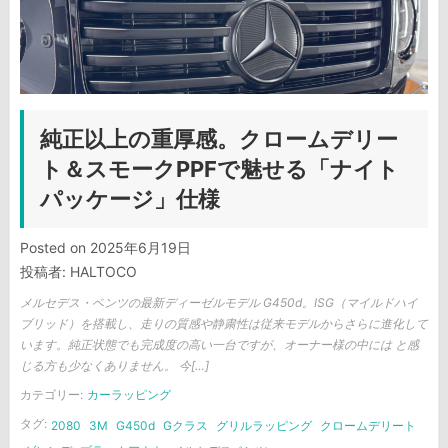
純正以上の重厚感。クロームデリー
ト＆スモークPPFで魅せる「ナイト
パッケージ」仕様
Posted on
2025年6月19日
投稿者:
HALTOCO
メルセデス・ベンツの最新ディーゼルモデル G450d。ISG（マイルドハイ
ブリッド）を搭載し、走りの質感や静粛性は従来モデルからさらに進化して
います。純正状態でも完成度の高い一台ですが、オーナー様の中には と感
じる方も少なくありません。 今[…]
カテゴリー:
カーラッピング
タグ:
2080
3M
G450d
Gクラス
グリルラッピング
クロームデリート