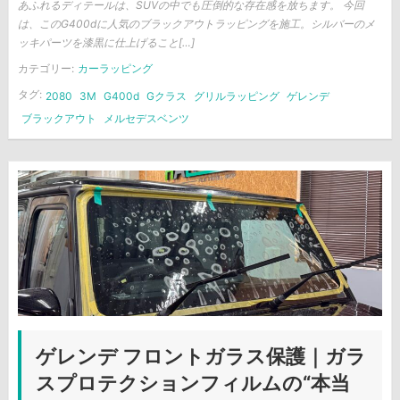
あふれるディテールは、SUVの中でも圧倒的な存在感を放ちます。 今回
は、このG400dに人気のブラックアウトラッピングを施工。シルバーのメ
ッキパーツを漆黒に仕上げること[…]
カテゴリー:
カーラッピング
タグ:
2080
3M
G400d
Gクラス
グリルラッピング
ゲレンデ
ブラックアウト
メルセデスベンツ
ゲレンデ フロントガラス保護｜ガラ
スプロテクションフィルムの“本当