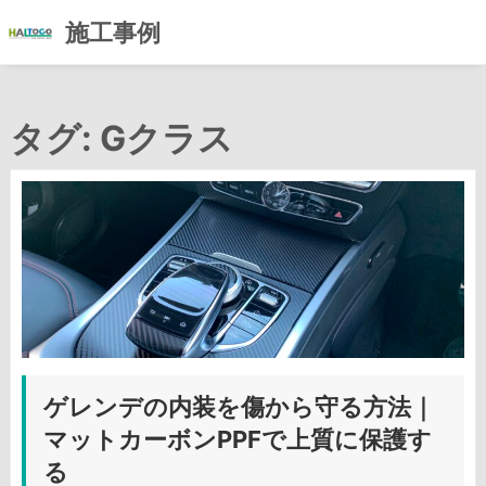
施工事例
コ
ン
タグ:
Gクラス
テ
ン
ツ
へ
ス
キ
ッ
プ
ゲレンデの内装を傷から守る方法｜
マットカーボンPPFで上質に保護す
る