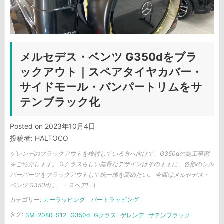
メルセデス・ベンツ G350dをブラ
ックアウト｜スペアタイヤカバー・
サイドモール・バンパートリムをサ
テンブラック化
Posted on
2023年10月4日
投稿者:
HALTOCO
ゲレンデのブラックアウトを検討している方へ向けて、G350dの施工事例
をご紹介します。 Gクラスらしい無骨なデザインはそのままに、各部のシル
バーパーツをブラックアウトして統一感を高めたい。 今回はメルセデス・
ベンツ G350dに、 ・スペア[…]
カテゴリー:
カーラッピング
パートラッピング
タグ:
3M-2080-S12
G350d
Gクラス
ゲレンデ
サテンブラック