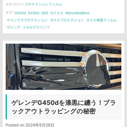
カテゴリー:
プロテクションフィルム
タグ:
G400d
G450d
G63
Gクラス
MercedesBenz
ウインドウプロテクション
ガラスプロテクション
ガラス保護フィルム
ゲレンデ
メルセデスベンツ
ゲレンデG450dを漆黒に纏う！ブラ
ックアウトラッピングの秘密
Posted on
2024年9月29日