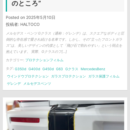
のところ”
Posted on
2025年5月10日
投稿者:
HALTOCO
メルセデス・ベンツ Gクラス（通称：ゲレンデ）は、スクエアなボディと圧
倒的な存在感で愛され続ける名車です。しかし、その“立ったフロントガラ
ス”は、美しいデザインの代償として「飛び石で割れやすい」という弱点を
抱えています。 実際、Gクラスのフ[…]
カテゴリー:
プロテクションフィルム
タグ:
G350d
G400d
G450d
G63
Gクラス
MercedesBenz
ウインドウプロテクション
ガラスプロテクション
ガラス保護フィルム
ゲレンデ
メルセデスベンツ