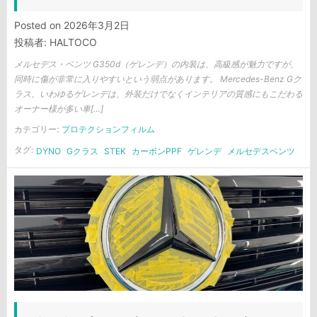
Posted on
2026年3月2日
投稿者:
HALTOCO
メルセデス・ベンツ G350d（ゲレンデ）の内装は、高級感が魅力ですが、
同時に傷が非常に入りやすいという弱点があります。 Mercedes-Benz Gク
ラス、いわゆるゲレンデは、外装だけでなくインテリアの質感にもこだわる
オーナー様が多い車[…]
カテゴリー:
プロテクションフィルム
タグ:
DYNO
Gクラス
STEK
カーボンPPF
ゲレンデ
メルセデスベンツ