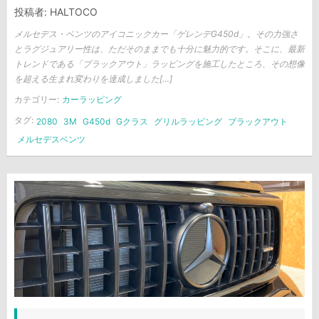
投稿者:
HALTOCO
メルセデス・ベンツのアイコニックカー「ゲレンデG450d」。その力強さ
とラグジュアリー性は、ただそのままでも十分に魅力的です。そこに、最新
トレンドである「ブラックアウト」ラッピングを施工したところ、その想像
を超える生まれ変わりを達成しました[…]
カテゴリー:
カーラッピング
タグ:
2080
3M
G450d
Gクラス
グリルラッピング
ブラックアウト
メルセデスベンツ