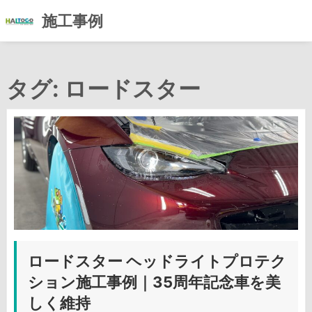
施工事例
コ
ン
タグ:
ロードスター
テ
ン
ツ
へ
ス
キ
ッ
プ
ロードスター ヘッドライトプロテク
ション施工事例｜35周年記念車を美
しく維持