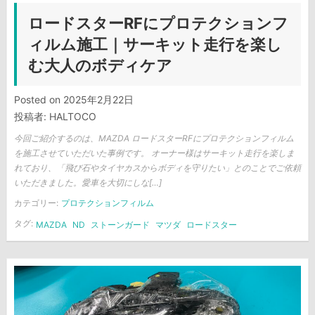
ロードスターRFにプロテクションフ
ィルム施工｜サーキット走行を楽し
む大人のボディケア
Posted on
2025年2月22日
投稿者:
HALTOCO
今回ご紹介するのは、MAZDA ロードスターRFにプロテクションフィルム
を施工させていただいた事例です。 オーナー様はサーキット走行を楽しま
れており、「飛び石やタイヤカスからボディを守りたい」とのことでご依頼
いただきました。愛車を大切にしな[…]
カテゴリー:
プロテクションフィルム
タグ:
MAZDA
ND
ストーンガード
マツダ
ロードスター