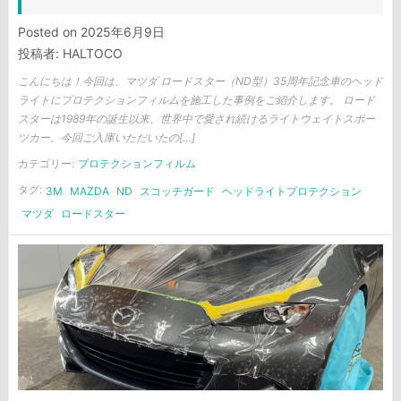
Posted on
2025年6月9日
投稿者:
HALTOCO
こんにちは！今回は、マツダ ロードスター（ND型）35周年記念車のヘッド
ライトにプロテクションフィルムを施工した事例をご紹介します。 ロード
スターは1989年の誕生以来、世界中で愛され続けるライトウェイトスポー
ツカー。今回ご入庫いただいたの[…]
カテゴリー:
プロテクションフィルム
タグ:
3M
MAZDA
ND
スコッチガード
ヘッドライトプロテクション
マツダ
ロードスター