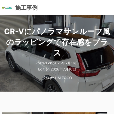
施工事例
コ
ン
CR-Vにパノラマサンルーフ風
テ
ン
のラッピングで存在感をプラ
ツ
へ
ス
ス
キ
Posted on
2025年2月16日
ッ
Edit on
2026年7月10日
プ
投稿者:
HALTOCO