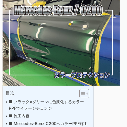
目次
■ ブラック×グリーンに色変化するカラー
PPFでイメージチェンジ
■ 施工内容
■ Mercedes-Benz C200へカラーPPF施工