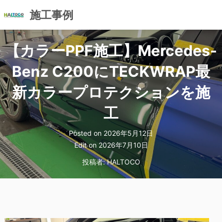
施工事例
コ
【カラーPPF施工】Mercedes-
ン
テ
Benz C200にTECKWRAP最
ン
ツ
新カラープロテクションを施
へ
ス
工
キ
ッ
Posted on
2026年5月12日
プ
Edit on
2026年7月10日
投稿者:
HALTOCO